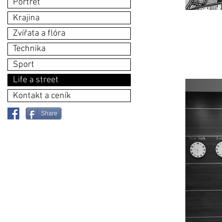
Portrét
Krajina
Zvířata a flóra
Technika
Sport
Life a street
Kontakt a ceník
Share