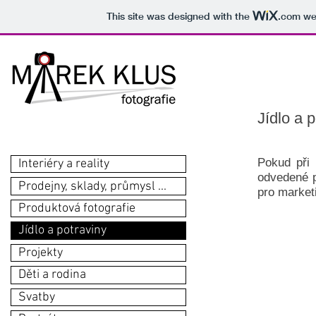
This site was designed with the
.com
web
Jídlo a 
Pokud při 
Interiéry a reality
odvedené pr
Prodejny, sklady, průmysl ...
pro market
Produktová fotografie
Jídlo a potraviny
Projekty
Děti a rodina
Svatby